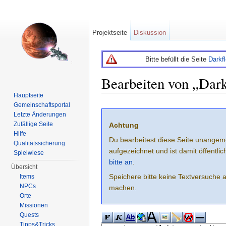
Projektseite
Diskussion
Bitte befüllt die Seite
Darkf
Bearbeiten von „Dar
Hauptseite
Wechseln zu:
Navigation
,
Suche
Gemeinschaftsportal
Letzte Änderungen
Zufällige Seite
Achtung
Hilfe
Du bearbeitest diese Seite unangem
Qualitätssicherung
aufgezeichnet und ist damit öffentl
Spielwiese
bitte an
.
Übersicht
Speichere bitte keine Textversuche 
Items
NPCs
machen.
Orte
Missionen
Quests
Tipps&Tricks