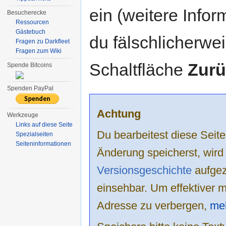
ein (weitere Info
Besucherecke
Ressourcen
Gästebuch
du fälschlicherweis
Fragen zu Darkfleet
Fragen zum Wiki
Schaltfläche
Zurü
Spende Bitcoins
Spenden PayPal
Achtung
Werkzeuge
Links auf diese Seite
Du bearbeitest diese Sei
Spezialseiten
Seiten­informationen
Änderung speicherst, wird
Versionsgeschichte
aufgeze
einsehbar. Um effektiver m
Adresse zu verbergen,
mel