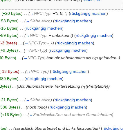
)
(+20 Bytes)
‎
. .
(
→
NPC-Typ:
+"z.B. "
)
(
rückgängig machen
)
+53 Bytes)
‎
. .
(
→
Siehe auch
)
(
rückgängig machen
)
+16 Bytes)
‎
. .
(
rückgängig machen
)
+59 Bytes)
‎
. .
(
→
NPC-Typ:
+ unbekannt
)
(
rückgängig machen
)
(-3 Bytes)
‎
. .
(
→
NPC-Typ:
-_-
)
(
rückgängig machen
)
(+9 Bytes)
‎
. .
(
→
NPC-Typ
)
(
rückgängig machen
)
60 Bytes)
‎
. .
(
→
NPC-Typ:
hab nix unbekanntes als typ gefunden..
)
(-13 Bytes)
‎
. .
(
→
NPC-Typ
)
(
rückgängig machen
)
389 Bytes)
‎
. .
(
rückgängig machen
)
Bytes)
‎
. .
(Bot: Automatisierte Textersetzung (-{{Prettytable}}
+21 Bytes)
‎
. .
(
→
Siehe auch
)
(
rückgängig machen
)
+386 Bytes)
‎
. .
(noch todo)
(
rückgängig machen
)
(+16 Bytes)
‎
. .
(
→
Zurückschießen und andere Gemeinheiten
)
tes)
‎
. .
(sprachlich überarbeitet und Links hinzugefügt)
(
rückgängig