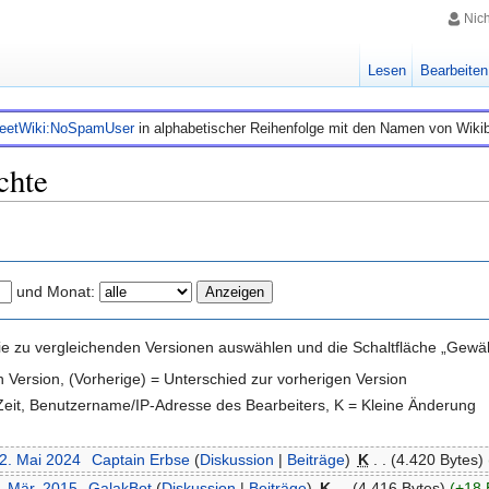
Nic
Lesen
Bearbeiten
leetWiki:NoSpamUser
in alphabetischer Reihenfolge mit den Namen von Wiki
chte
und Monat:
e zu vergleichenden Versionen auswählen und die Schaltfläche „Gewähl
en Version, (Vorherige) = Unterschied zur vorherigen Version
 Zeit, Benutzername/IP-Adresse des Bearbeiters, K = Kleine Änderung
22. Mai 2024
‎
Captain Erbse
(
Diskussion
|
Beiträge
)
‎
K
. .
(4.420 Bytes)
. Mär. 2015
‎
GalakBot
(
Diskussion
|
Beiträge
)
‎
K
. .
(4.416 Bytes)
(+18 