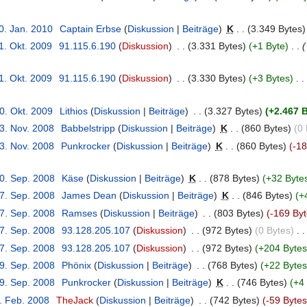
0. Jan. 2010
‎
Captain Erbse
(
Diskussion
|
Beiträge
)
‎
K
. .
(3.349 Bytes)
1. Okt. 2009
‎
91.115.6.190
(
Diskussion
)
‎
. .
(3.331 Bytes)
(+1 Byte)
‎
. .
(
1. Okt. 2009
‎
91.115.6.190
(
Diskussion
)
‎
. .
(3.330 Bytes)
(+3 Bytes)
‎
. .
0. Okt. 2009
‎
Lithios
(
Diskussion
|
Beiträge
)
‎
. .
(3.327 Bytes)
(+2.467 
23. Nov. 2008
‎
Babbelstripp
(
Diskussion
|
Beiträge
)
‎
K
. .
(860 Bytes)
(0 
23. Nov. 2008
‎
Punkrocker
(
Diskussion
|
Beiträge
)
‎
K
. .
(860 Bytes)
(-18
30. Sep. 2008
‎
Käse
(
Diskussion
|
Beiträge
)
‎
K
. .
(878 Bytes)
(+32 Byte
27. Sep. 2008
‎
James Dean
(
Diskussion
|
Beiträge
)
‎
K
. .
(846 Bytes)
(+
27. Sep. 2008
‎
Ramses
(
Diskussion
|
Beiträge
)
‎
. .
(803 Bytes)
(-169 Byt
27. Sep. 2008
‎
93.128.205.107
(
Diskussion
)
‎
. .
(972 Bytes)
(0 Bytes)
‎
. .
27. Sep. 2008
‎
93.128.205.107
(
Diskussion
)
‎
. .
(972 Bytes)
(+204 Bytes
19. Sep. 2008
‎
Phönix
(
Diskussion
|
Beiträge
)
‎
. .
(768 Bytes)
(+22 Bytes
19. Sep. 2008
‎
Punkrocker
(
Diskussion
|
Beiträge
)
‎
K
. .
(746 Bytes)
(+4
3. Feb. 2008
‎
TheJack
(
Diskussion
|
Beiträge
)
‎
. .
(742 Bytes)
(-59 Bytes