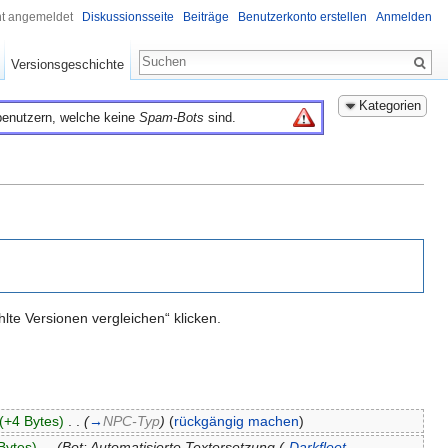
ht angemeldet
Diskussionsseite
Beiträge
Benutzerkonto erstellen
Anmelden
Versionsgeschichte
Kategorien
benutzern, welche keine
Spam-Bots
sind.
te Versionen vergleichen“ klicken.
(+4 Bytes)
‎
. .
(
→
NPC-Typ
)
(
rückgängig machen
)
Bytes)
‎
. .
(Bot: Automatisierte Textersetzung (-
Darkfleet