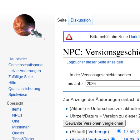
Seite
Diskussion
Bitte befüllt die Seite
Darkf
NPC: Versionsgeschi
Hauptseite
Logbücher dieser Seite anzeigen
Gemeinschaftsportal
Wechseln zu:
Navigation
,
Suche
Letzte Änderungen
In der Versionsgeschichte suchen
Zufällige Seite
Hilfe
bis Jahr:
Qualitätssicherung
Spielwiese
Zur Anzeige der Änderungen einfach di
Übersicht
(Aktuell) = Unterschied zur aktuell
Items
NPCs
Uhrzeit/Datum = Version zu dieser
Orte
Missionen
(Aktuell |
Vorherige
)
17:59, 
Quests
Tipps&Tricks
(
Aktuell
|
Vorherige
)
16:38, 8