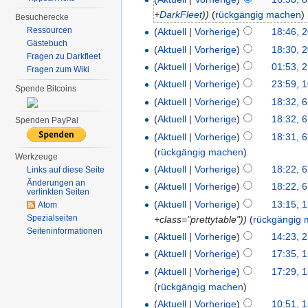
+
DarkFleet
))
(
rückgängig machen
)
Besucherecke
Ressourcen
(
Aktuell
|
Vorherige
)
18:46, 
Gästebuch
(
Aktuell
|
Vorherige
)
18:30, 
Fragen zu Darkfleet
(
Aktuell
|
Vorherige
)
01:53, 
Fragen zum Wiki
(
Aktuell
|
Vorherige
)
23:59, 
Spende Bitcoins
(
Aktuell
|
Vorherige
)
18:32, 
(
Aktuell
|
Vorherige
)
18:32, 
Spenden PayPal
(
Aktuell
|
Vorherige
)
18:31, 
(
rückgängig machen
)
Werkzeuge
(
Aktuell
|
Vorherige
)
18:22, 
Links auf diese Seite
Änderungen an
(
Aktuell
|
Vorherige
)
18:22, 
verlinkten Seiten
(
Aktuell
|
Vorherige
)
13:15, 
Atom
Spezialseiten
+class="prettytable"))
(
rückgängig
Seiten­informationen
(
Aktuell
|
Vorherige
)
14:23, 
(
Aktuell
|
Vorherige
)
17:35, 1
(
Aktuell
|
Vorherige
)
17:29, 1
(
rückgängig machen
)
(
Aktuell
|
Vorherige
)
10:51, 1