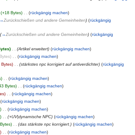
(+18 Bytes)
‎
. .
(
rückgängig machen
)
→
Zurückschießen und andere Gemeinheiten
)
(
rückgängig
(
→
Zurückschießen und andere Gemeinheiten
)
(
rückgängig
Bytes)
‎
. .
(Artikel erweitert)
(
rückgängig machen
)
Bytes)
‎
. .
(
rückgängig machen
)
 Bytes)
‎
. .
(stärkstes npc korrigiert auf antiverdichter)
(
rückgängig
s)
‎
. .
(
rückgängig machen
)
43 Bytes)
‎
. .
(
rückgängig machen
)
es)
‎
. .
(
rückgängig machen
)
(
rückgängig machen
)
)
‎
. .
(
rückgängig machen
)
)
‎
. .
(+UV|dynamische NPC)
(
rückgängig machen
)
 Bytes)
‎
. .
(das stärkste npc korrigiert.)
(
rückgängig machen
)
)
‎
. .
(
rückgängig machen
)