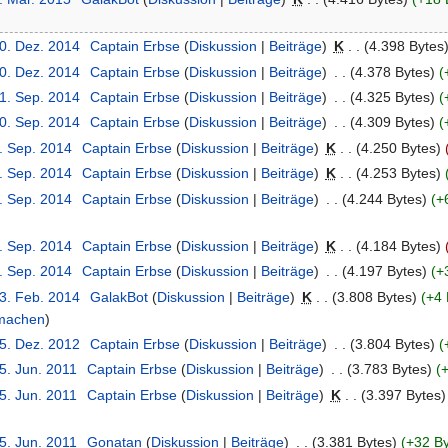
20. Dez. 2014
‎
Captain Erbse
(
Diskussion
|
Beiträge
)
‎
K
. .
(4.398 Bytes
20. Dez. 2014
‎
Captain Erbse
(
Diskussion
|
Beiträge
)
‎
. .
(4.378 Bytes)
(
21. Sep. 2014
‎
Captain Erbse
(
Diskussion
|
Beiträge
)
‎
. .
(4.325 Bytes)
(
10. Sep. 2014
‎
Captain Erbse
(
Diskussion
|
Beiträge
)
‎
. .
(4.309 Bytes)
(
6. Sep. 2014
‎
Captain Erbse
(
Diskussion
|
Beiträge
)
‎
K
. .
(4.250 Bytes)
6. Sep. 2014
‎
Captain Erbse
(
Diskussion
|
Beiträge
)
‎
K
. .
(4.253 Bytes)
6. Sep. 2014
‎
Captain Erbse
(
Diskussion
|
Beiträge
)
‎
. .
(4.244 Bytes)
(+
6. Sep. 2014
‎
Captain Erbse
(
Diskussion
|
Beiträge
)
‎
K
. .
(4.184 Bytes)
6. Sep. 2014
‎
Captain Erbse
(
Diskussion
|
Beiträge
)
‎
. .
(4.197 Bytes)
(+
13. Feb. 2014
‎
GalakBot
(
Diskussion
|
Beiträge
)
‎
K
. .
(3.808 Bytes)
(+4 
 machen
)
25. Dez. 2012
‎
Captain Erbse
(
Diskussion
|
Beiträge
)
‎
. .
(3.804 Bytes)
(
5. Jun. 2011
‎
Captain Erbse
(
Diskussion
|
Beiträge
)
‎
. .
(3.783 Bytes)
(
5. Jun. 2011
‎
Captain Erbse
(
Diskussion
|
Beiträge
)
‎
K
. .
(3.397 Bytes)
5. Jun. 2011
‎
Gonatan
(
Diskussion
|
Beiträge
)
‎
. .
(3.381 Bytes)
(+32 By