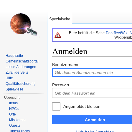
Spezialseite
Bitte befüllt die Seite
DarkfleetWiki
Wikibenut
Anmelden
Hauptseite
Wechseln zu:
Navigation
,
Suche
Gemeinschaftsportal
Benutzername
Letzte Änderungen
Zufällige Seite
Hilfe
Qualitätssicherung
Passwort
Spielwiese
Übersicht
Items
Angemeldet bleiben
NPCs
Orte
Anmelden
Missionen
Quests
Tipps&Tricks
Hilfe beim Anmelden