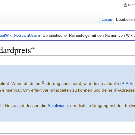
Nic
Lesen
Bearbeiten
leetWiki:NoSpamUser
in alphabetischer Reihenfolge mit den Namen von Wiki
dardpreis“
eldet. Wenn du deine Änderung speicherst, wird deine aktuelle
IP-Adre
ich einsehbar. Um effektiver mitarbeiten zu können und deine IP-Adress
ab. Nutze stattdessen die
Spielwiese
, um dich im Umgang mit der Textve