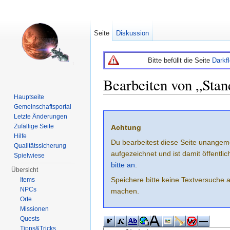
Seite
Diskussion
Bitte befüllt die Seite
Darkf
Bearbeiten von „Stan
Hauptseite
Wechseln zu:
Navigation
,
Suche
Gemeinschaftsportal
Letzte Änderungen
Zufällige Seite
Achtung
Hilfe
Du bearbeitest diese Seite unangem
Qualitätssicherung
aufgezeichnet und ist damit öffentl
Spielwiese
bitte an
.
Übersicht
Speichere bitte keine Textversuche 
Items
NPCs
machen.
Orte
Missionen
Quests
Tipps&Tricks