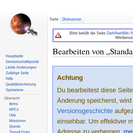
Seite
Diskussion
Bitte befüllt die Seite
DarkfleetWiki
Wikibenut
Bearbeiten von „Standa
Hauptseite
Wechseln zu:
Navigation
,
Suche
Gemeinschaftsportal
Letzte Änderungen
Zufällige Seite
Achtung
Hilfe
Qualitätssicherung
Du bearbeitest diese Sei
Spielwiese
Übersicht
Änderung speicherst, wird
Items
Versionsgeschichte
aufgeze
NPCs
Orte
einsehbar. Um effektiver m
Missionen
Quests
Adresse zu verbergen,
mel
Tipps&Tricks