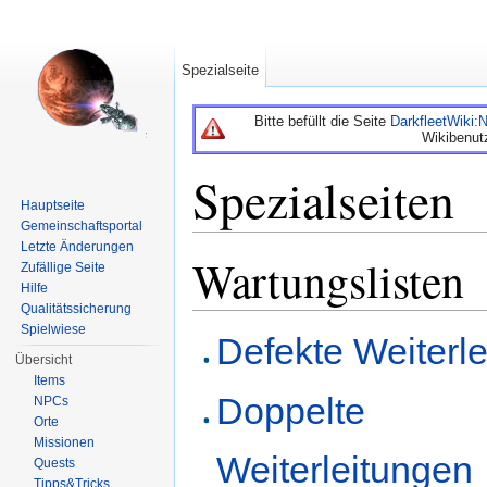
Spezialseite
Bitte befüllt die Seite
DarkfleetWiki
Wikibenut
Spezialseiten
Hauptseite
Gemeinschaftsportal
Wechseln zu:
Navigation
,
Suche
Letzte Änderungen
Wartungslisten
Zufällige Seite
Hilfe
Qualitätssicherung
Spielwiese
Defekte Weiterl
Übersicht
Items
Doppelte
NPCs
Orte
Missionen
Weiterleitungen
Quests
Tipps&Tricks