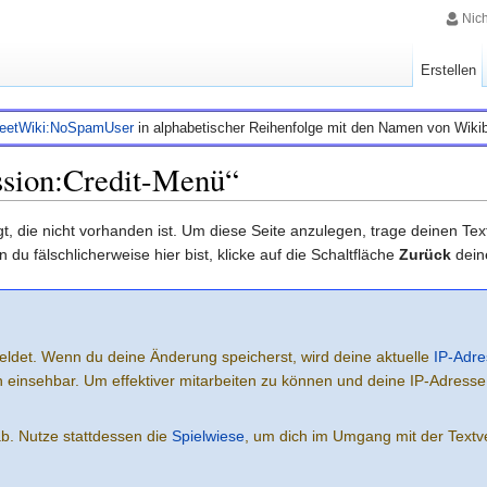
Nic
Erstellen
leetWiki:NoSpamUser
in alphabetischer Reihenfolge mit den Namen von Wiki
ssion:Credit-Menü“
lgt, die nicht vorhanden ist. Um diese Seite anzulegen, trage deinen Te
rn du fälschlicherweise hier bist, klicke auf die Schaltfläche
Zurück
dein
eldet. Wenn du deine Änderung speicherst, wird deine aktuelle
IP-Adre
ich einsehbar. Um effektiver mitarbeiten zu können und deine IP-Adress
ab. Nutze stattdessen die
Spielwiese
, um dich im Umgang mit der Textve