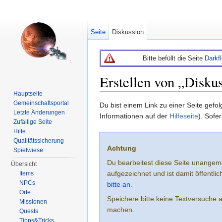
Seite
Diskussion
Bitte befüllt die Seite
Darkf
Erstellen von „Disku
Hauptseite
Wechseln zu:
Navigation
,
Suche
Gemeinschaftsportal
Du bist einem Link zu einer Seite gefo
Letzte Änderungen
Informationen auf der
Hilfeseite
). Sofe
Zufällige Seite
Hilfe
Qualitätssicherung
Achtung
Spielwiese
Du bearbeitest diese Seite unangem
Übersicht
aufgezeichnet und ist damit öffentl
Items
NPCs
bitte an
.
Orte
Speichere bitte keine Textversuche 
Missionen
machen.
Quests
Tipps&Tricks