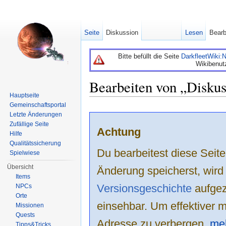
Seite
Diskussion
Lesen
Bearb
Bitte befüllt die Seite
DarkfleetWiki
Wikibenut
Bearbeiten von „Diskus
Hauptseite
Wechseln zu:
Navigation
,
Suche
Gemeinschaftsportal
Letzte Änderungen
Zufällige Seite
Achtung
Hilfe
Qualitätssicherung
Du bearbeitest diese Sei
Spielwiese
Übersicht
Änderung speicherst, wird
Items
Versionsgeschichte
aufgeze
NPCs
Orte
einsehbar. Um effektiver m
Missionen
Quests
Adresse zu verbergen,
mel
Tipps&Tricks