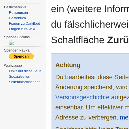
ein (weitere Info
Besucherecke
Ressourcen
Gästebuch
du fälschlicherweis
Fragen zu Darkfleet
Fragen zum Wiki
Schaltfläche
Zurü
Spende Bitcoins
Spenden PayPal
Achtung
Werkzeuge
Links auf diese Seite
Du bearbeitest diese Sei
Spezialseiten
Seiten­informationen
Änderung speicherst, wird
Versionsgeschichte
aufgeze
einsehbar. Um effektiver m
Adresse zu verbergen,
mel