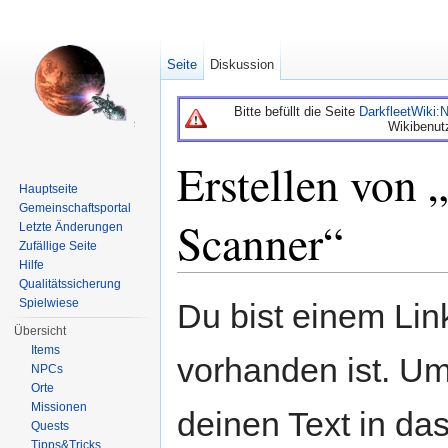
Seite
Diskussion
Bitte befüllt die Seite
DarkfleetWiki
Wikibenut
Erstellen von 
Hauptseite
Gemeinschaftsportal
Scanner“
Letzte Änderungen
Zufällige Seite
Hilfe
Wechseln zu:
Navigation
,
Suche
Qualitätssicherung
Spielwiese
Du bist einem Link
Übersicht
Items
vorhanden ist. Um
NPCs
Orte
Missionen
deinen Text in da
Quests
Tipps&Tricks