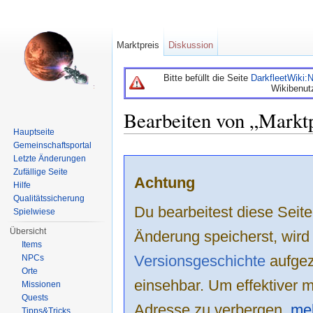
Marktpreis
Diskussion
Bitte befüllt die Seite
DarkfleetWiki
Wikibenut
Bearbeiten von „Marktp
Hauptseite
Wechseln zu:
Navigation
,
Suche
Gemeinschaftsportal
Letzte Änderungen
Zufällige Seite
Achtung
Hilfe
Qualitätssicherung
Du bearbeitest diese Sei
Spielwiese
Übersicht
Änderung speicherst, wird
Items
Versionsgeschichte
aufgeze
NPCs
Orte
einsehbar. Um effektiver m
Missionen
Quests
Adresse zu verbergen,
mel
Tipps&Tricks