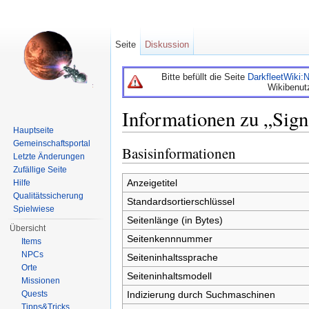
Seite
Diskussion
Bitte befüllt die Seite
DarkfleetWiki
Wikibenut
Informationen zu „Sign
Hauptseite
Wechseln zu:
Navigation
,
Suche
Gemeinschaftsportal
Basisinformationen
Letzte Änderungen
Zufällige Seite
Anzeigetitel
Hilfe
Qualitätssicherung
Standardsortierschlüssel
Spielwiese
Seitenlänge (in Bytes)
Übersicht
Seitenkennnummer
Items
NPCs
Seiteninhaltssprache
Orte
Seiteninhaltsmodell
Missionen
Quests
Indizierung durch Suchmaschinen
Tipps&Tricks