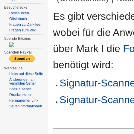
Wechseln zu:
Navigation
,
Suche
Besucherecke
Es gibt verschied
Ressourcen
Gästebuch
Fragen zu Darkfleet
wobei für die An
Fragen zum Wiki
Spende Bitcoins
über Mark I die
Fo
Spenden PayPal
benötigt wird:
Werkzeuge
Links auf diese Seite
Signatur-Scanne
Änderungen an
verlinkten Seiten
Spezialseiten
Druckversion
Signatur-Scanne
Permanenter Link
Seiten­informationen