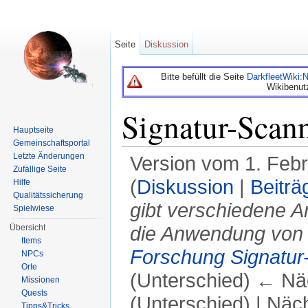
Seite
Diskussion
Bitte befüllt die Seite
DarkfleetWiki
Wikibenut
Signatur-Scan
Hauptseite
Gemeinschaftsportal
Letzte Änderungen
Version vom 1. Feb
Zufällige Seite
(
Diskussion
|
Beiträ
Hilfe
Qualitätssicherung
gibt verschiedene Ar
Spielwiese
die Anwendung von 
Übersicht
Items
Forschung
Signatur
NPCs
Orte
(Unterschied) ← Näc
Missionen
Quests
(Unterschied) | Näc
Tipps&Tricks