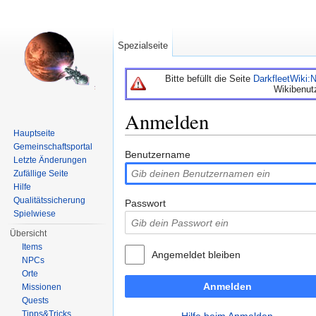
Spezialseite
Bitte befüllt die Seite
DarkfleetWiki
Wikibenut
Anmelden
Hauptseite
Wechseln zu:
Navigation
,
Suche
Gemeinschaftsportal
Benutzername
Letzte Änderungen
Zufällige Seite
Hilfe
Qualitätssicherung
Passwort
Spielwiese
Übersicht
Items
Angemeldet bleiben
NPCs
Orte
Anmelden
Missionen
Quests
Tipps&Tricks
Hilfe beim Anmelden