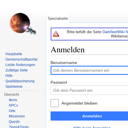
Spezialseite
Bitte befüllt die Seite
DarkfleetWiki
Wikibenut
Anmelden
Hauptseite
Wechseln zu:
Navigation
,
Suche
Gemeinschaftsportal
Benutzername
Letzte Änderungen
Zufällige Seite
Hilfe
Qualitätssicherung
Passwort
Spielwiese
Übersicht
Items
Angemeldet bleiben
NPCs
Orte
Anmelden
Missionen
Quests
Tipps&Tricks
Hilfe beim Anmelden