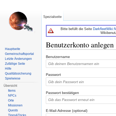
Spezialseite
Bitte befüllt die Seite
DarkfleetWiki
Wikibenut
Benutzerkonto anlegen
Hauptseite
Wechseln zu:
Navigation
,
Suche
Gemeinschaftsportal
Benutzername
Letzte Änderungen
Zufällige Seite
Hilfe
Qualitätssicherung
Passwort
Spielwiese
Übersicht
Items
Passwort bestätigen
NPCs
Orte
Missionen
Quests
E-Mail-Adresse (optional)
Tipps&Tricks