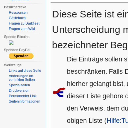
Besucherecke
Diese Seite ist e
Ressourcen
Gästebuch
Fragen zu Darkfleet
Unterscheidung m
Fragen zum Wiki
Spende Bitcoins
bezeichneter Begr
Spenden PayPal
Die Einträge sollen s
Werkzeuge
beschränken. Falls D
Links auf diese Seite
Änderungen an
verlinkten Seiten
hierher gelangt bist,
Spezialseiten
Druckversion
dieser Liste gehöre d
Permanenter Link
Seiten­informationen
den Verweis, dem du g
obigen Liste (
Hilfe:Tu