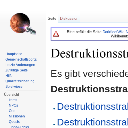
Seite
Diskussion
Bitte befüllt die Seite
DarkfleetWiki
Wikibenut
Destruktionsst
Hauptseite
Gemeinschaftsportal
Wechseln zu:
Navigation
,
Suche
Letzte Änderungen
Es gibt verschied
Zufällige Seite
Hilfe
Qualitätssicherung
Destruktionsstra
Spielwiese
Übersicht
Items
Destruktionsstra
NPCs
Orte
Missionen
Destruktionsstra
Quests
Tipps&Tricks