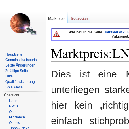
Marktpreis
Diskussion
Bitte befüllt die Seite
DarkfleetWiki
Wikibenut
Marktpreis:LN
Hauptseite
Gemeinschaftsportal
Wechseln zu:
Navigation
,
Suche
Letzte Änderungen
Dies ist eine Ma
Zufällige Seite
Hilfe
Qualitätssicherung
unterliegen star
Spielwiese
Übersicht
Items
hier kein „richti
NPCs
Orte
einfach stichpro
Missionen
Quests
Tipps&Tricks