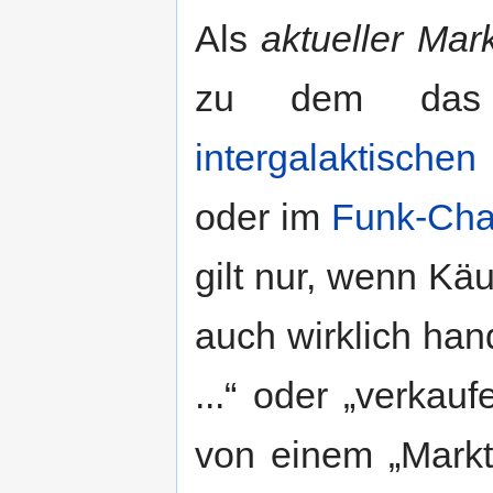
Als
aktueller Mark
zu dem da
intergalaktische
oder im
Funk-Cha
gilt nur, wenn Kä
auch wirklich han
...“ oder „verkauf
von einem „Mark