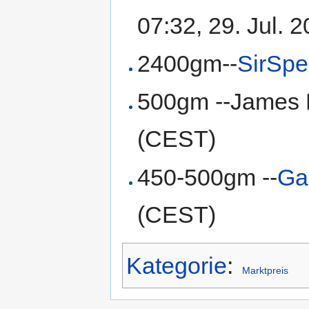
07:32, 29. Jul.
2400gm--
SirSp
500gm --James 
(CEST)
450-500gm --
Ga
(CEST)
Kategorie
:
Marktpreis