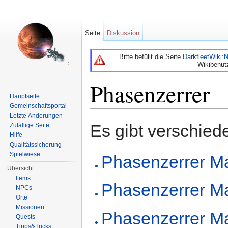
Seite
Diskussion
Bitte befüllt die Seite
DarkfleetWiki
Wikibenut
Phasenzerrer
Hauptseite
Gemeinschaftsportal
Wechseln zu:
Navigation
,
Suche
Letzte Änderungen
Es gibt verschied
Zufällige Seite
Hilfe
Qualitätssicherung
Spielwiese
Phasenzerrer Ma
Übersicht
Items
Phasenzerrer Ma
NPCs
Orte
Missionen
Phasenzerrer Mar
Quests
Tipps&Tricks