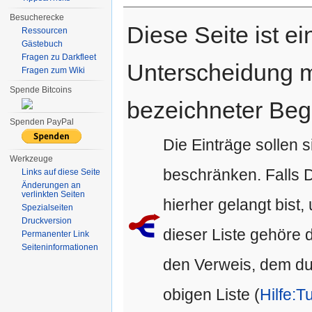
Besucherecke
Diese Seite ist e
Ressourcen
Gästebuch
Fragen zu Darkfleet
Unterscheidung m
Fragen zum Wiki
Spende Bitcoins
bezeichneter Begr
Spenden PayPal
Die Einträge sollen s
Werkzeuge
beschränken. Falls D
Links auf diese Seite
Änderungen an
verlinkten Seiten
hierher gelangt bist,
Spezialseiten
Druckversion
dieser Liste gehöre d
Permanenter Link
Seiten­informationen
den Verweis, dem du g
obigen Liste (
Hilfe:Tu