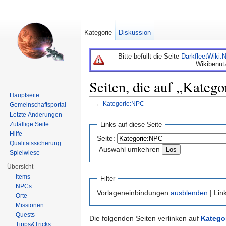
Kategorie
Diskussion
Bitte befüllt die Seite
DarkfleetWiki
Wikibenut
Seiten, die auf „Kateg
Hauptseite
←
Kategorie:NPC
Gemeinschaftsportal
Wechseln zu:
Navigation
,
Suche
Letzte Änderungen
Links auf diese Seite
Zufällige Seite
Hilfe
Seite:
Qualitätssicherung
Auswahl umkehren
Spielwiese
Übersicht
Items
Filter
NPCs
Vorlageneinbindungen
ausblenden
| Lin
Orte
Missionen
Quests
Die folgenden Seiten verlinken auf
Katego
Tipps&Tricks