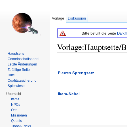
Vorlage
Diskussion
Bitte befüllt die Seite
Darkf
Vorlage:Hauptseite/
Hauptseite
Wechseln zu:
Navigation
,
Suche
Gemeinschaftsportal
Letzte Änderungen
Zufällige Seite
Pierres Sprengsatz
Hilfe
Qualitätssicherung
Spielwiese
Ikara-Nebel
Übersicht
Items
NPCs
Orte
Missionen
Quests
Tipps&Tricks