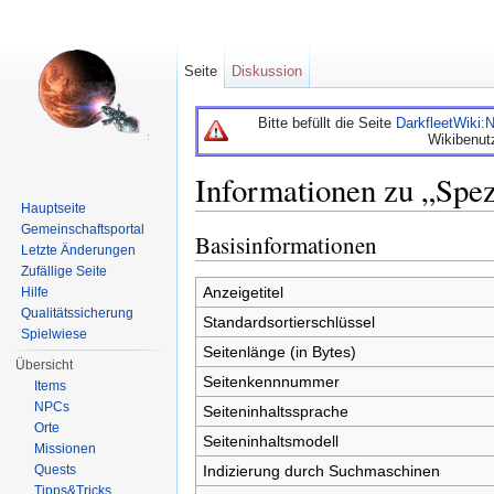
Seite
Diskussion
Bitte befüllt die Seite
DarkfleetWiki
Wikibenut
Informationen zu „Spe
Hauptseite
Wechseln zu:
Navigation
,
Suche
Gemeinschaftsportal
Basisinformationen
Letzte Änderungen
Zufällige Seite
Anzeigetitel
Hilfe
Qualitätssicherung
Standardsortierschlüssel
Spielwiese
Seitenlänge (in Bytes)
Übersicht
Seitenkennnummer
Items
NPCs
Seiteninhaltssprache
Orte
Seiteninhaltsmodell
Missionen
Quests
Indizierung durch Suchmaschinen
Tipps&Tricks