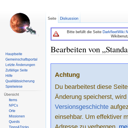
Seite
Diskussion
Bitte befüllt die Seite
DarkfleetWiki
Wikibenut
Bearbeiten von „Standa
Hauptseite
Wechseln zu:
Navigation
,
Suche
Gemeinschaftsportal
Letzte Änderungen
Zufällige Seite
Achtung
Hilfe
Qualitätssicherung
Du bearbeitest diese Sei
Spielwiese
Übersicht
Änderung speicherst, wird
Items
Versionsgeschichte
aufgeze
NPCs
Orte
einsehbar. Um effektiver m
Missionen
Quests
Adresse zu verbergen,
mel
Tipps&Tricks