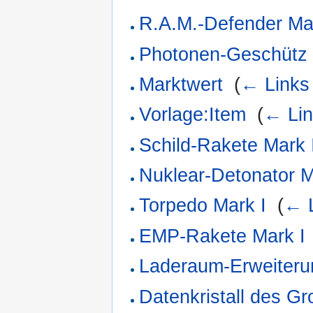
R.A.M.-Defender Ma
Photonen-Geschütz 
Marktwert
‎
(
← Links
Vorlage:Item
‎
(
← Li
Schild-Rakete Mark 
Nuklear-Detonator M
Torpedo Mark I
‎
(
← 
EMP-Rakete Mark I
Laderaum-Erweiteru
Datenkristall des G