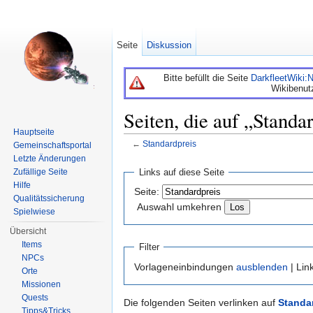
Seite
Diskussion
Bitte befüllt die Seite
DarkfleetWiki
Wikibenut
Seiten, die auf „Standa
Hauptseite
←
Standardpreis
Gemeinschaftsportal
Wechseln zu:
Navigation
,
Suche
Letzte Änderungen
Links auf diese Seite
Zufällige Seite
Hilfe
Seite:
Qualitätssicherung
Auswahl umkehren
Spielwiese
Übersicht
Items
Filter
NPCs
Vorlageneinbindungen
ausblenden
| Lin
Orte
Missionen
Quests
Die folgenden Seiten verlinken auf
Standa
Tipps&Tricks