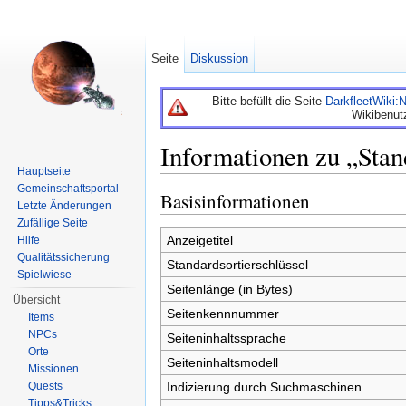
Seite
Diskussion
Bitte befüllt die Seite
DarkfleetWiki
Wikibenut
Informationen zu „Stan
Hauptseite
Wechseln zu:
Navigation
,
Suche
Gemeinschaftsportal
Basisinformationen
Letzte Änderungen
Zufällige Seite
Anzeigetitel
Hilfe
Qualitätssicherung
Standardsortierschlüssel
Spielwiese
Seitenlänge (in Bytes)
Übersicht
Seitenkennnummer
Items
NPCs
Seiteninhaltssprache
Orte
Seiteninhaltsmodell
Missionen
Quests
Indizierung durch Suchmaschinen
Tipps&Tricks