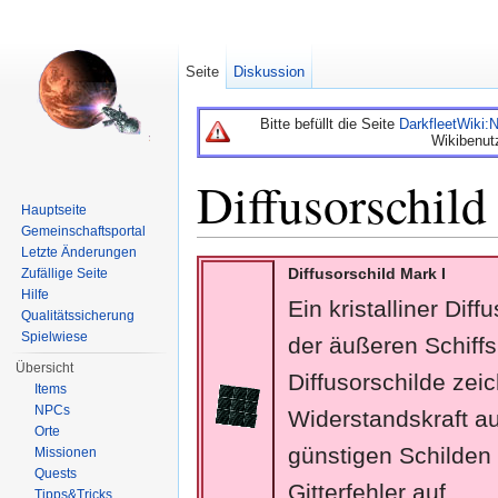
Seite
Diskussion
Bitte befüllt die Seite
DarkfleetWiki
Wikibenut
Diffusorschild
Hauptseite
Gemeinschaftsportal
Wechseln zu:
Navigation
,
Suche
Letzte Änderungen
Diffusorschild Mark I
Zufällige Seite
Hilfe
Ein kristalliner Diff
Qualitätssicherung
Spielwiese
der äußeren Schiffs
Übersicht
Diffusorschilde zei
Items
NPCs
Widerstandskraft aus
Orte
günstigen Schilden 
Missionen
Quests
Gitterfehler auf.
Tipps&Tricks