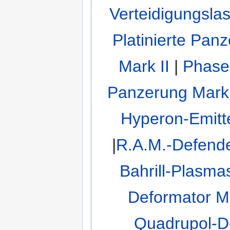
Verteidigungslas
Platinierte Pan
Mark II
|
Phasen
Panzerung Mark 
Hyperon-Emitte
|
R.A.M.-Defende
Bahrill-Plasmas
Deformator M
Quadrupol-De