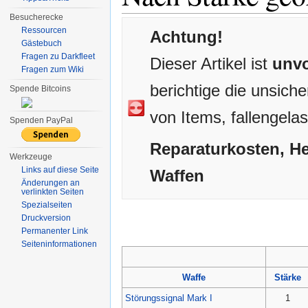
Besucherecke
Ressourcen
Achtung!
Gästebuch
Fragen zu Darkfleet
Dieser Artikel ist
unvo
Fragen zum Wiki
berichtige die unsich
Spende Bitcoins
von Items, fallengela
Spenden PayPal
Reparaturkosten, He
Werkzeuge
Links auf diese Seite
Waffen
Änderungen an
verlinkten Seiten
Spezialseiten
Druckversion
Permanenter Link
Seiten­informationen
Waffe
Stärke
Störungssignal Mark I
1