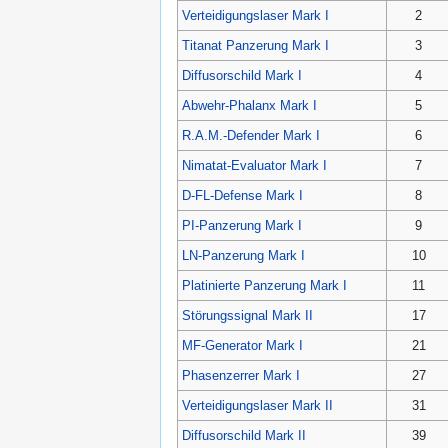
Verteidigungslaser Mark I
2
Titanat Panzerung Mark I
3
Diffusorschild Mark I
4
Abwehr-Phalanx Mark I
5
R.A.M.-Defender Mark I
6
Nimatat-Evaluator Mark I
7
D-FL-Defense Mark I
8
PI-Panzerung Mark I
9
LN-Panzerung Mark I
10
Platinierte Panzerung Mark I
11
Störungssignal Mark II
17
MF-Generator Mark I
21
Phasenzerrer Mark I
27
Verteidigungslaser Mark II
31
Diffusorschild Mark II
39