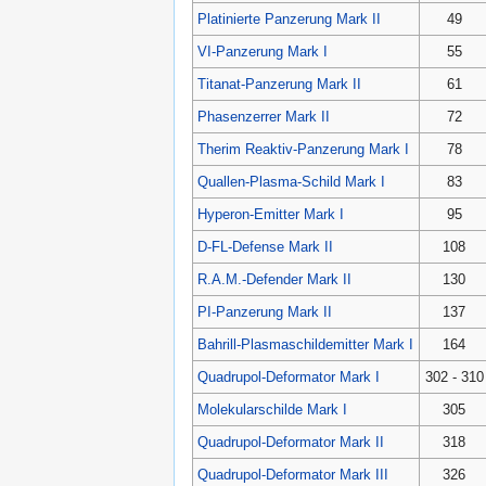
Platinierte Panzerung Mark II
49
VI-Panzerung Mark I
55
Titanat-Panzerung Mark II
61
Phasenzerrer Mark II
72
Therim Reaktiv-Panzerung Mark I
78
Quallen-Plasma-Schild Mark I
83
Hyperon-Emitter Mark I
95
D-FL-Defense Mark II
108
R.A.M.-Defender Mark II
130
PI-Panzerung Mark II
137
Bahrill-Plasmaschildemitter Mark I
164
Quadrupol-Deformator Mark I
302 - 310
Molekularschilde Mark I
305
Quadrupol-Deformator Mark II
318
Quadrupol-Deformator Mark III
326