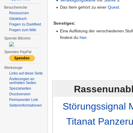
Verteidigungswaffe
mit
Stärke
9.
Das Item gehört zu einer
Quest
.
Besucherecke
Ressourcen
Gästebuch
Sonstiges:
Fragen zu Darkfleet
Fragen zum Wiki
Eine Auflistung der verschiedenen Stu
findest du
hier
.
Spende Bitcoins
Spenden PayPal
Werkzeuge
Links auf diese Seite
Änderungen an
verlinkten Seiten
Rassenunab
Spezialseiten
Druckversion
Permanenter Link
Störungssignal 
Seiten­informationen
Titanat Panzer