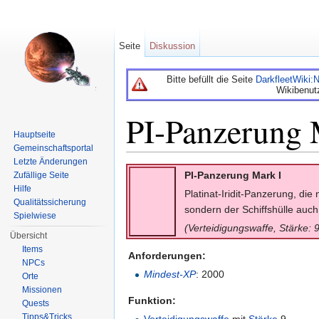
Seite
Diskussion
Bitte befüllt die Seite
DarkfleetWiki
Wikibenut
PI-Panzerung 
Hauptseite
Gemeinschaftsportal
Wechseln zu:
Navigation
,
Suche
Letzte Änderungen
PI-Panzerung Mark I
Zufällige Seite
Hilfe
Platinat-Iridit-Panzerung, die
Qualitätssicherung
sondern der Schiffshülle auch
Spielwiese
(Verteidigungswaffe, Stärke: 9
Übersicht
Items
Anforderungen:
NPCs
Mindest-XP
: 2000
Orte
Missionen
Funktion:
Quests
Tipps&Tricks