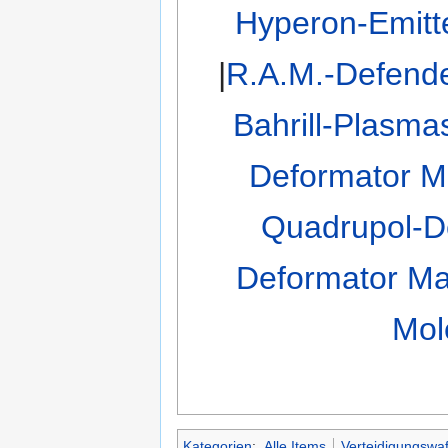
Hyperon-Emitte
|
R.A.M.-Defende
Bahrill-Plasmas
Deformator M
Quadrupol-De
Deformator Mar
Mol
Kategorien
:
Alle Items
Verteidigungswaf