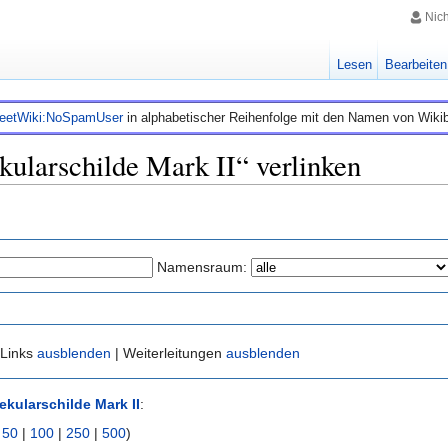
Nic
Lesen
Bearbeiten
leetWiki:NoSpamUser
in alphabetischer Reihenfolge mit den Namen von Wiki
kularschilde Mark II“ verlinken
Namensraum:
 Links
ausblenden
| Weiterleitungen
ausblenden
ekularschilde Mark II
:
|
50
|
100
|
250
|
500
)