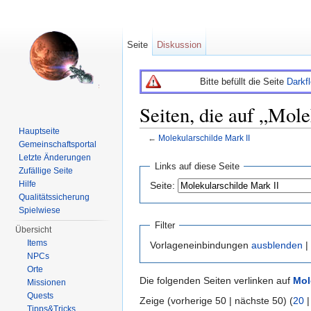
Seite
Diskussion
Bitte befüllt die Seite
Darkf
Seiten, die auf „Mole
Hauptseite
←
Molekularschilde Mark II
Gemeinschaftsportal
Wechseln zu:
Navigation
,
Suche
Letzte Änderungen
Links auf diese Seite
Zufällige Seite
Hilfe
Seite:
Qualitätssicherung
Spielwiese
Filter
Übersicht
Items
Vorlageneinbindungen
ausblenden
|
NPCs
Orte
Die folgenden Seiten verlinken auf
Mol
Missionen
Quests
Zeige (vorherige 50 | nächste 50) (
20
Tipps&Tricks