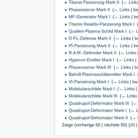
Titanat Panzerung Mark II
‎
(
← Link
Phasenzerrer Mark II
‎
(
← Links
|
be
MF-Generator Mark I
‎
(
← Links
|
be
Therim Reaktiv-Panzerung Mark I
‎
Quallen-Plasma-Schild Mark I
‎
(
← L
D-FL-Defense Mark II
‎
(
← Links
|
b
PI-Panzerung Mark II
‎
(
← Links
|
be
R.A.M.-Defender Mark II
‎
(
← Links
Hyperon-Emitter Mark I
‎
(
← Links
|
Phasenzerrer Mark III
‎
(
← Links
|
b
Bahrill-Plasmaschildemitter Mark I
‎
VI-Panzerung Mark I
‎
(
← Links
|
be
Molekularschilde Mark I
‎
(
← Links
Molekularschilde Mark III
‎
(
← Links
Quadrupol-Deformator Mark III
‎
(
← 
Quadrupol-Deformator Mark I
‎
(
← L
Quadrupol-Deformator Mark II
‎
(
← 
Zeige (vorherige 50 | nächste 50) (
20