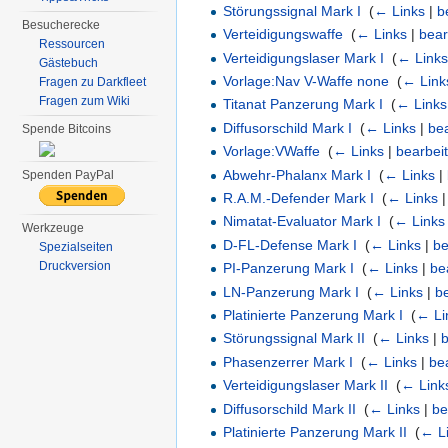
Störungssignal Mark I
‎
(
← Links
|
b
Besucherecke
Verteidigungswaffe
‎
(
← Links
|
bear
Ressourcen
Verteidigungslaser Mark I
‎
(
← Link
Gästebuch
Vorlage:Nav V-Waffe none
‎
(
← Link
Fragen zu Darkfleet
Fragen zum Wiki
Titanat Panzerung Mark I
‎
(
← Links
Diffusorschild Mark I
‎
(
← Links
|
be
Spende Bitcoins
Vorlage:VWaffe
‎
(
← Links
|
bearbei
Abwehr-Phalanx Mark I
‎
(
← Links
|
Spenden PayPal
R.A.M.-Defender Mark I
‎
(
← Links
Nimatat-Evaluator Mark I
‎
(
← Links
Werkzeuge
D-FL-Defense Mark I
‎
(
← Links
|
be
Spezialseiten
Druckversion
PI-Panzerung Mark I
‎
(
← Links
|
be
LN-Panzerung Mark I
‎
(
← Links
|
b
Platinierte Panzerung Mark I
‎
(
← Li
Störungssignal Mark II
‎
(
← Links
|
Phasenzerrer Mark I
‎
(
← Links
|
be
Verteidigungslaser Mark II
‎
(
← Link
Diffusorschild Mark II
‎
(
← Links
|
be
Platinierte Panzerung Mark II
‎
(
← L